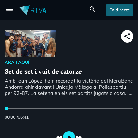
drag_handle
search
En directe
share
ARA I AQUÍ
Set de set i vuit de catorze
Amb Joan López, hem recordat la victòria del MoraBanc
Andorra ahir davant l'Unicaja Màlaga al Poliesportiu
per 92-87. La setena en els set partits jugats a casa, i
la vuitena a les catorze jornades disputades.
00:00
/
06:41
fast_rewind
play_arrow
fast_forward