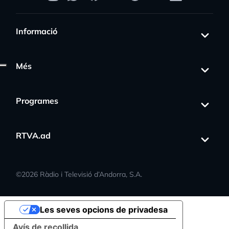
Informació
Més
Programes
RTVA.ad
©
2026
Ràdio i Televisió d’Andorra, S.A.
Les seves opcions de privadesa
Avís de recollida