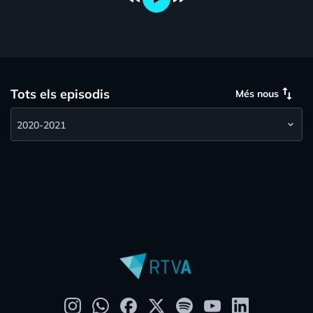
swap_vert
Tots els episodis
Més nous