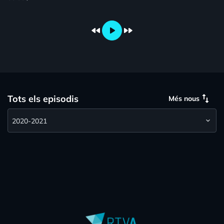
fast_rewind
play_arrow
fast_forward
swap_vert
Tots els episodis
Més nous