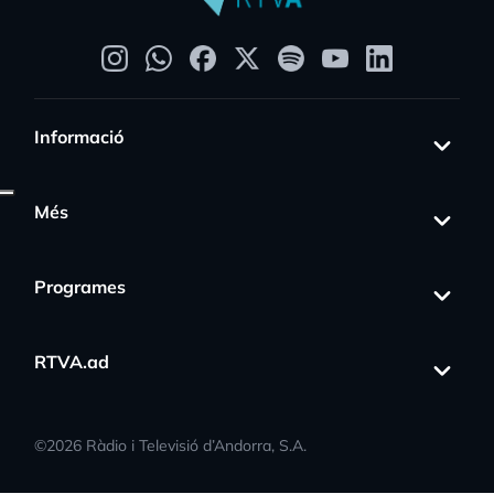
Informació
Més
Programes
RTVA.ad
©
2026
Ràdio i Televisió d’Andorra, S.A.