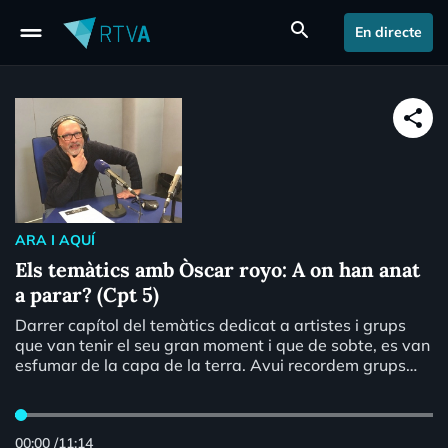
drag_handle
search
En directe
share
ARA I AQUÍ
Els temàtics amb Òscar royo: A on han anat
a parar? (Cpt 5)
Darrer capítol del temàtics dedicat a artistes i grups
que van tenir el seu gran moment i que de sobte, es van
esfumar de la capa de la terra. Avui recordem grups
com els "Babylon Zoo", "Icona Pop" o "The White
Stripes" i solistes, com el "pelma" de James Blunt.
00:00
/
11:14