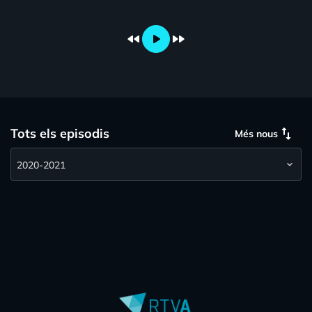
fast_rewind
play_arrow
fast_forward
swap_vert
Tots els episodis
Més nous