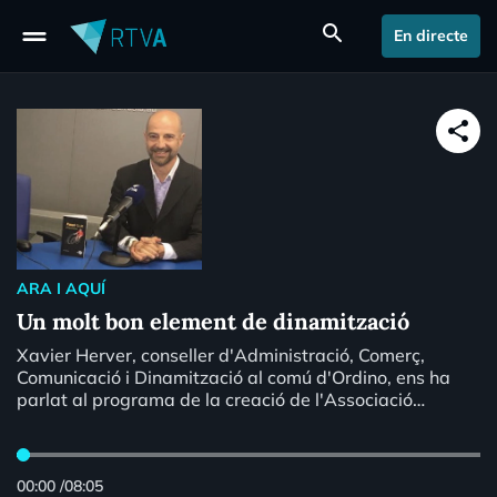
drag_handle
search
En directe
share
ARA I AQUÍ
Un molt bon element de dinamització
Xavier Herver, conseller d'Administració, Comerç,
Comunicació i Dinamització al comú d'Ordino, ens ha
parlat al programa de la creació de l'Associació
d'Hotelers i Comerciants de la parròquia.
00:00
/
08:05