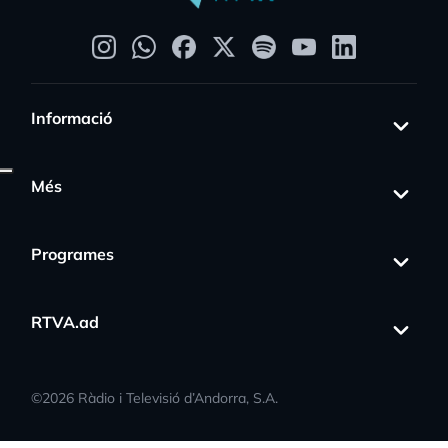
Informació
Més
Programes
RTVA.ad
©
2026
Ràdio i Televisió d’Andorra, S.A.