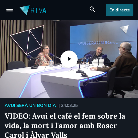
drag_handle
search
En directe
AVUI SERÀ UN BON DIA
|
24.03.25
VIDEO: Avui el cafè el fem sobre la
vida, la mort i l'amor amb Roser
Carol i Àlvar Valls