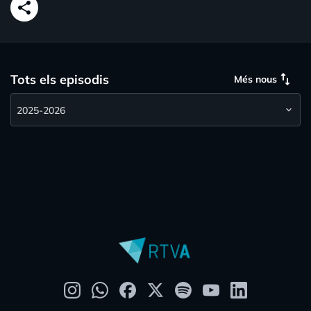
share
swap_vert
Tots els episodis
Més nous