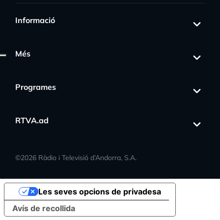
Informació
Més
Programes
RTVA.ad
©
2026
Ràdio i Televisió d’Andorra, S.A.
Les seves opcions de privadesa
Avís de recollida