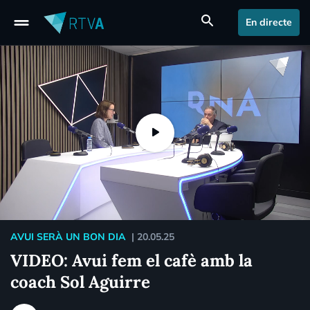
drag_handle
search
En directe
AVUI SERÀ UN BON DIA
|
20.05.25
VIDEO: Avui fem el cafè amb la
coach Sol Aguirre