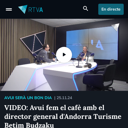
drag_handle
search
En directe
AVUI SERÀ UN BON DIA
|
25.11.24
VIDEO: Avui fem el cafè amb el
director general d'Andorra Turisme
Betim Budzaku