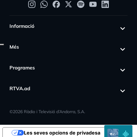
Informació
Més
gress_activity
Programes
RTVA.ad
©
2026
Ràdio i Televisió d’Andorra, S.A.
EN
Les seves opcions de privadesa
DIRECTE