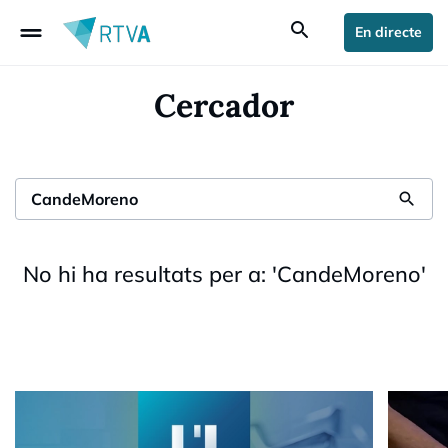
drag_handle
search
En directe
Cercador
search
No hi ha resultats per a:
'
CandeMoreno
'