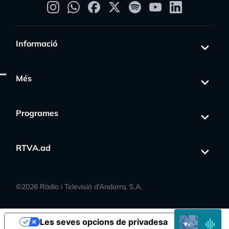
Informació
Més
Programes
RTVA.ad
©
2026
Ràdio i Televisió d’Andorra, S.A.
s_activity
EN
Les seves opcions de privadesa
DIRECTE