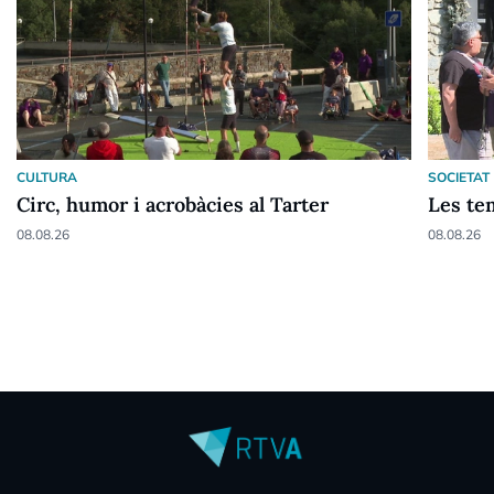
CULTURA
SOCIETAT
Circ, humor i acrobàcies al Tarter
Les te
08.08.26
08.08.26