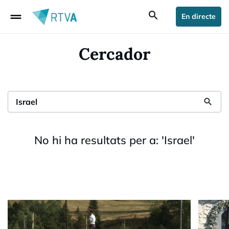
drag_handle
search
En directe
Cercador
search
No hi ha resultats per a:
'
Israel
'