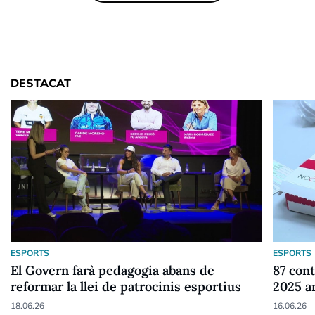
DESTACAT
ESPORTS
ESPORTS
El Govern farà pedagogia abans de
87 cont
reformar la llei de patrocinis esportius
2025 a
18.06.26
16.06.26