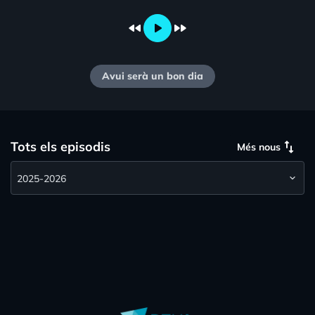
fast_rewind
play_arrow
fast_forward
Avui serà un bon dia
swap_vert
Tots els episodis
Més nous