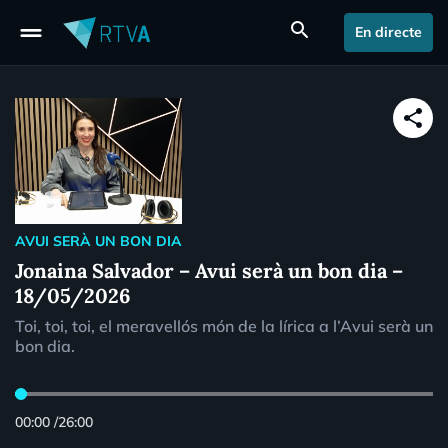
drag_handle
search
En directe
share
AVUI SERÀ UN BON DIA
Jonaina Salvador – Avui serà un bon dia –
18/05/2026
Toi, toi, toi, el meravellós món de la lírica a l’Avui serà un
bon dia.
00:00
/
26:00