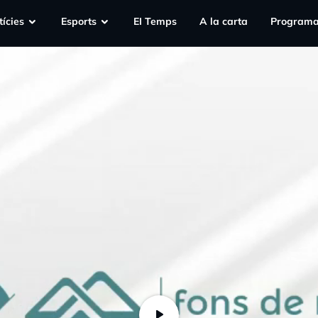
ícies
Esports
EI Temps
A la carta
Programa