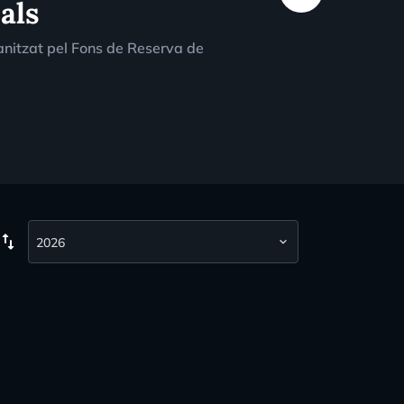
als
ganitzat pel Fons de Reserva de
wap_vert