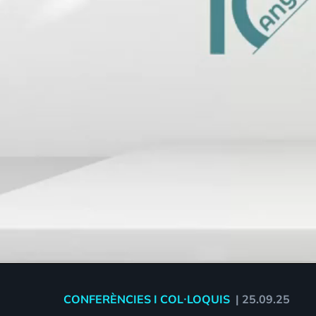
CONFERÈNCIES I COL·LOQUIS
|
25.09.25