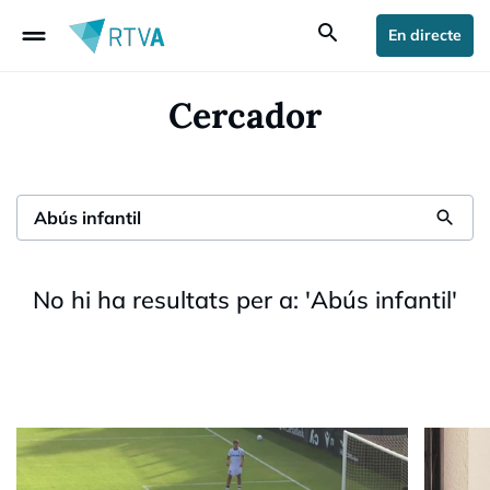
drag_handle
search
En directe
Cercador
search
No hi ha resultats per a:
'
Abús infantil
'