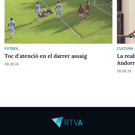
FUTBOL
CULTURA
Toc d'atenció en el darrer assaig
La rea
Andorr
08.08.26
08.08.26