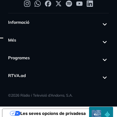
Informació
Més
Programes
RTVA.ad
s_activity
©
2026
Ràdio i Televisió d’Andorra, S.A.
EN
Les seves opcions de privadesa
DIRECTE