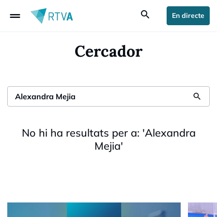
drag_handle
search
En directe
Cercador
search
No hi ha resultats per a:
'
Alexandra
Mejia
'