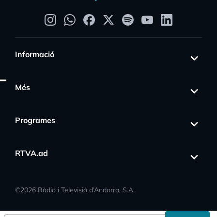
Informació
Més
Programes
ss_activity
RTVA.ad
©
2026
Ràdio i Televisió d’Andorra, S.A.