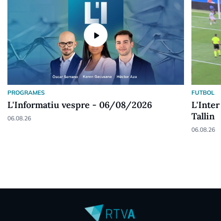
play_arrow
PROGRAMES
FUTBOL
L'Informatiu vespre - 06/08/2026
L'Inter
Tallin
06.08.26
06.08.26