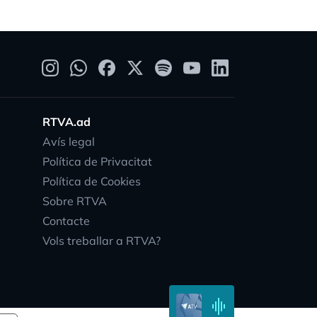
RTVA.ad
Avís legal
Política de Privacitat
ty
Política de Cookies
Sobre RTVA
Contacte
Vols treballar a RTVA?