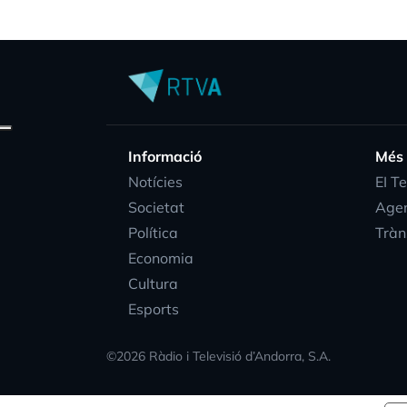
Informació
Més
Notícies
EI T
Societat
Age
Política
Tràn
Economia
Cultura
Esports
©
2026
Ràdio i Televisió d’Andorra, S.A.