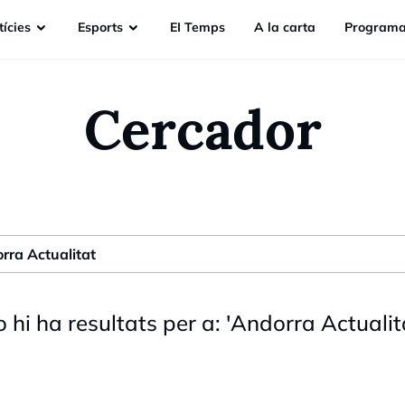
ícies
Esports
EI Temps
A la carta
Programa
Cercador
 hi ha resultats per a:
'
Andorra Actualit