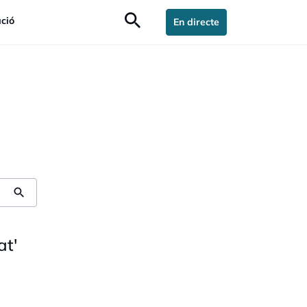
search
ció
En directe
search
at
'