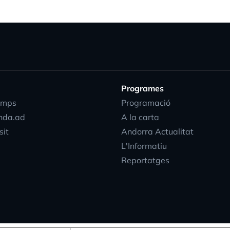
Programes
emps
Programació
nda.ad
A la carta
progress_activi
sit
Andorra Actualitat
L'Informatiu
Reportatges
EN
DIRECTE