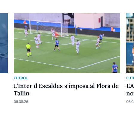
FUTBOL
FUT
L'Inter d'Escaldes s'imposa al Flora de
L'
Tallin
no
06.08.26
06.0