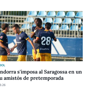
BOL
CULTURA
Andorra s'imposa al Saragossa en un
La poesia 
u amistós de pretemporada
Escènic A
8.26
06.08.26