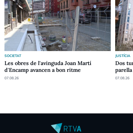
SOCIETAT
JUSTÍCIA
Les obres de l'avinguda Joan Martí
Dos tur
d'Encamp avancen a bon ritme
parella
07.08.26
07.08.26