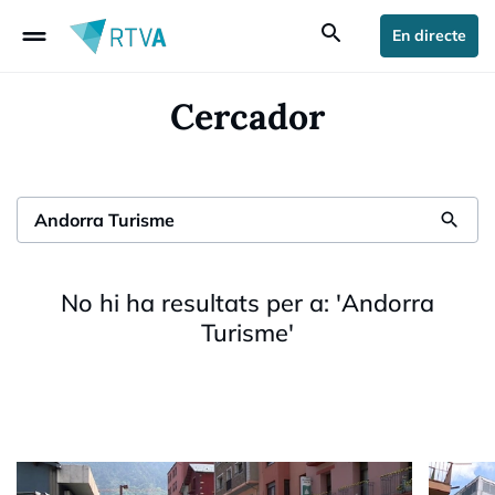
drag_handle
search
En directe
Cercador
search
No hi ha resultats per a:
'
Andorra
Turisme
'