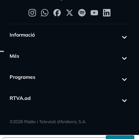
Informació
Més
rogress_activity
Programes
RTVA.ad
©
2026
Ràdio i Televisió d’Andorra, S.A.