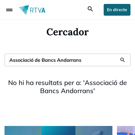
drag_handle
search
En directe
Cercador
search
No hi ha resultats per a:
'
Associació de
Bancs Andorrans
'