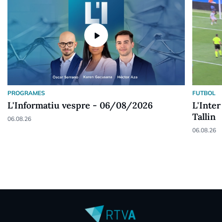
play_arrow
PROGRAMES
FUTBOL
L'Informatiu vespre - 06/08/2026
L'Inter
Tallin
06.08.26
06.08.26