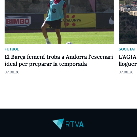
FUTBOL
SOCIETAT
El Barça femení troba a Andorra l'escenari
L'AGIA
ideal per preparar la temporada
lloguer
07.08.26
07.08.26