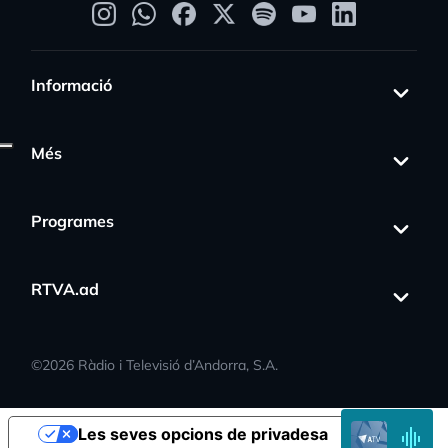
Informació
Més
ress_activity
Programes
RTVA.ad
©
2026
Ràdio i Televisió d’Andorra, S.A.
EN
Les seves opcions de privadesa
DIRECTE