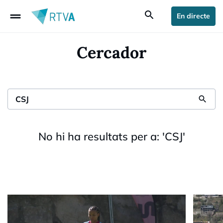
drag_handle
search
En directe
Cercador
search
No hi ha resultats per a:
'
CSJ
'