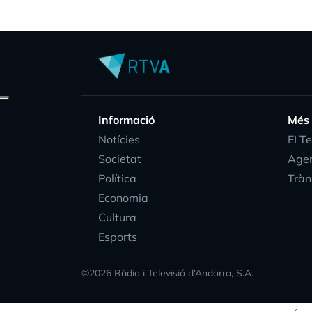
Informació
Més
Notícies
EI T
Societat
Age
Política
Tràn
Economia
Cultura
Esports
©
2026
Ràdio i Televisió d’Andorra, S.A.