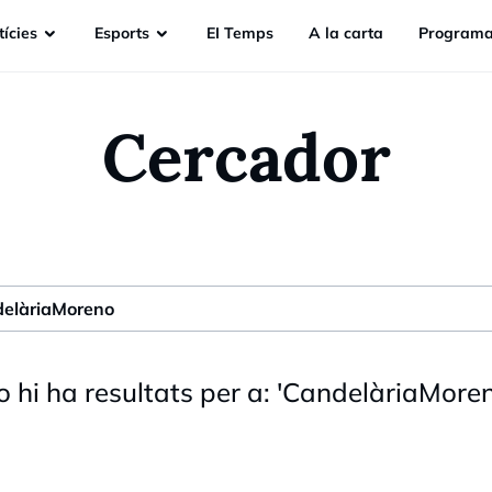
ícies
Esports
EI Temps
A la carta
Programa
Cercador
 hi ha resultats per a:
'
CandelàriaMore