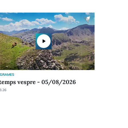
play_arrow
GRAMES
PROGRAMES
 temps vespre - 05/08/2026
Andorra a
8.26
05.08.26