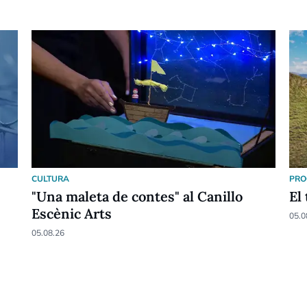
CULTURA
PRO
"Una maleta de contes" al Canillo
El
Escènic Arts
05.0
05.08.26