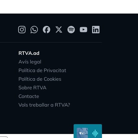
RTVA.ad
Avís legal
Política de Privacitat
ty
Política de Cookies
Sobre RTVA
Contacte
Vols treballar a RTVA?