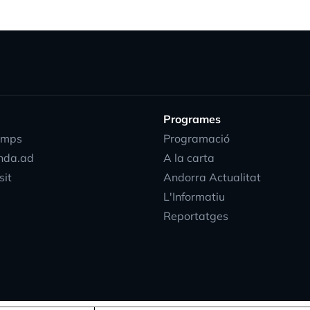
Programes
emps
Programació
nda.ad
A la carta
progress_activi
sit
Andorra Actualitat
L'Informatiu
Reportatges
EN
DIRECTE