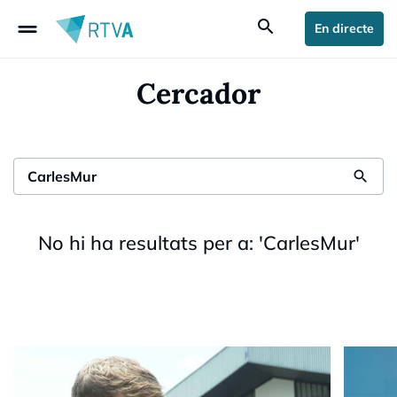
drag_handle
search
En directe
Cercador
search
No hi ha resultats per a:
'
CarlesMur
'