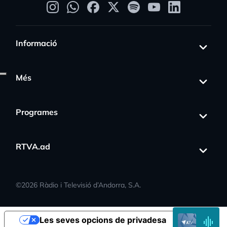
Informació
Més
gress_activity
Programes
RTVA.ad
©
2026
Ràdio i Televisió d’Andorra, S.A.
EN
Les seves opcions de privadesa
DIRECTE