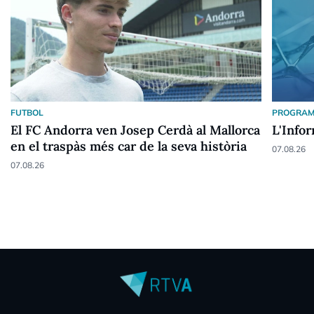
FUTBOL
PROGRAM
El FC Andorra ven Josep Cerdà al Mallorca
L'Info
en el traspàs més car de la seva història
07.08.26
07.08.26