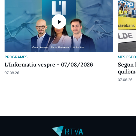
play_arrow
PROGRAMES
MÉS ESP
L'Informatiu vespre - 07/08/2026
Segon l
quilòme
07.08.26
07.08.26