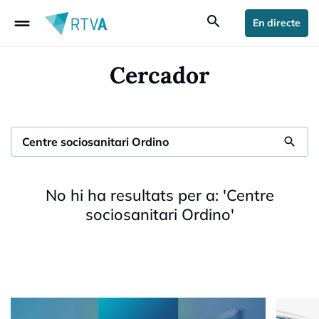
drag_handle
search
En directe
Cercador
search
No hi ha resultats per a:
'
Centre
sociosanitari Ordino
'