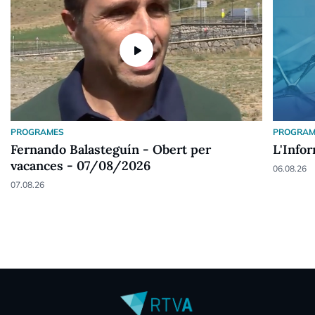
play_arrow
PROGRAMES
PROGRAM
Fernando Balasteguín - Obert per
L'Info
vacances - 07/08/2026
06.08.26
07.08.26