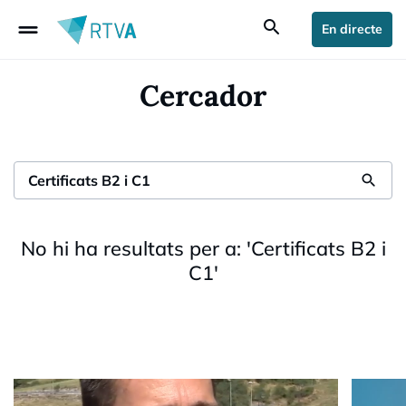
drag_handle
search
En directe
Cercador
search
No hi ha resultats per a:
'
Certificats B2 i
C1
'