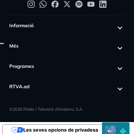
Informació
Més
Programes
s_activity
RTVA.ad
©
2026
Ràdio i Televisió d’Andorra, S.A.
EN
Les seves opcions de privadesa
DIRECTE