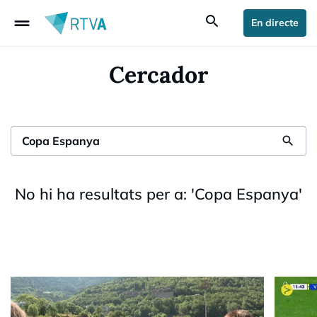
drag_handle
search
En directe
Cercador
search
No hi ha resultats per a:
'
Copa Espanya
'