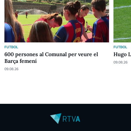
FUTBOL
FUTBOL
600 persones al Comunal per veure el
Hugo L
Barça femení
09.08.26
09.08.26