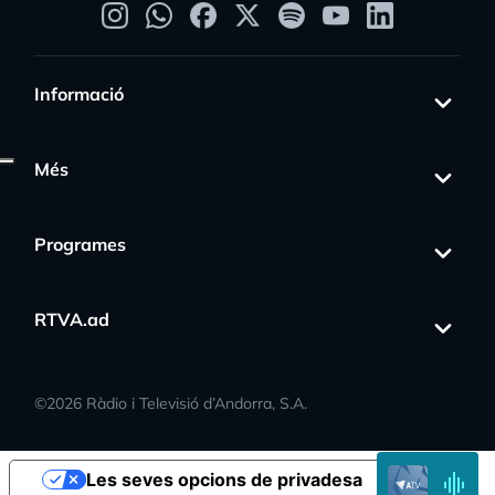
Informació
Més
Programes
RTVA.ad
s_activity
©
2026
Ràdio i Televisió d’Andorra, S.A.
EN
Les seves opcions de privadesa
DIRECTE