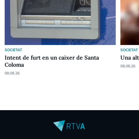
SOCIETAT
SOCIETAT
Intent de furt en un caixer de Santa
Una alt
Coloma
08.08.26
08.08.26