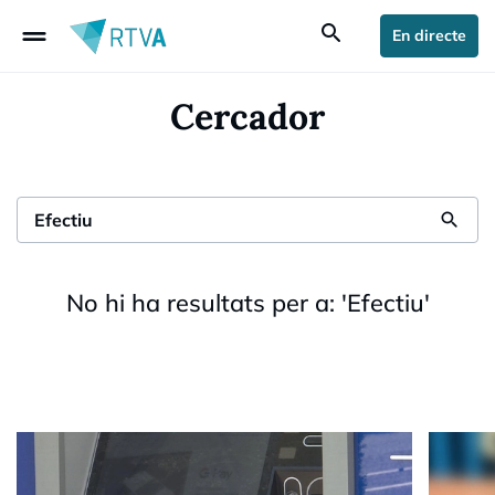
drag_handle
search
En directe
Cercador
search
No hi ha resultats per a:
'
Efectiu
'