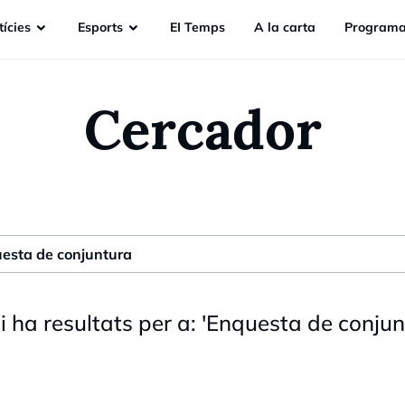
ícies
Esports
EI Temps
A la carta
Programa
Cercador
i ha resultats per a:
'
Enquesta de conjun