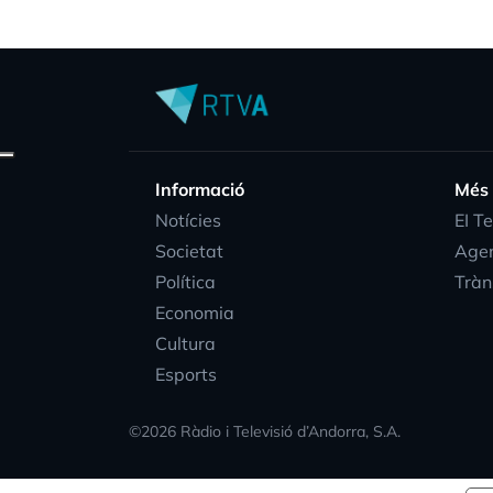
Informació
Més
Notícies
EI T
Societat
Age
Política
Tràn
Economia
Cultura
Esports
©
2026
Ràdio i Televisió d’Andorra, S.A.