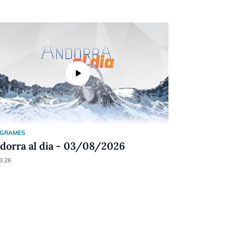
play_arrow
GRAMES
FUTBOL
dorra al dia - 03/08/2026
El Barça f
Andorra la
8.26
06.08.26