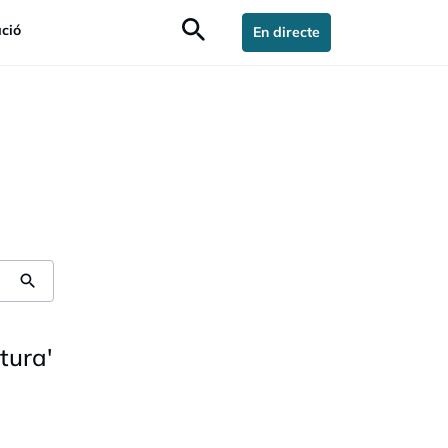
search
ció
En directe
search
tura
'