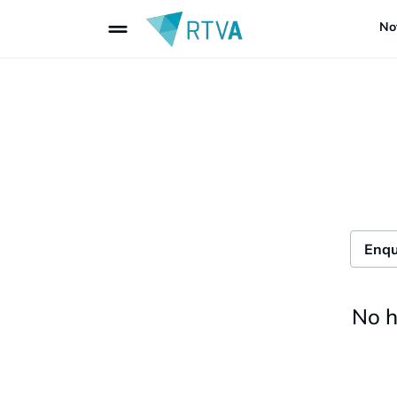
drag_handle
Not
No h