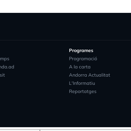
Programes
emps
Programació
progress_activity
nda.ad
A la carta
sit
Andorra Actualitat
L'Informatiu
Reportatges
EN
DIRECTE