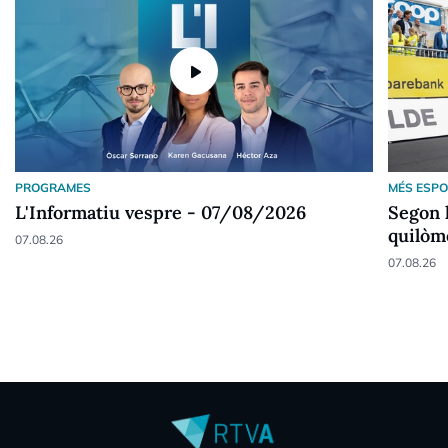
play_arrow
PROGRAMES
MÉS ESP
L'Informatiu vespre - 07/08/2026
Segon l
quilòme
07.08.26
07.08.26