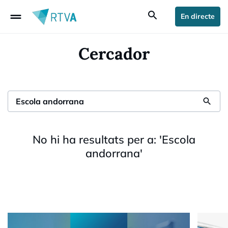
drag_handle
search
En directe
Cercador
search
No hi ha resultats per a:
'
Escola
andorrana
'