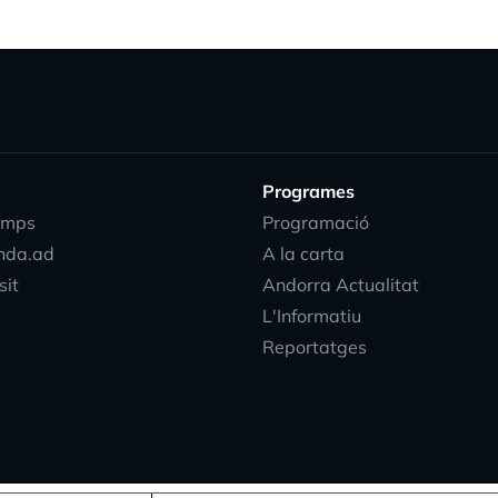
Programes
emps
Programació
nda.ad
A la carta
sit
Andorra Actualitat
L'Informatiu
Reportatges
progress_acti
EN
DIRECTE