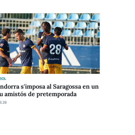
BOL
CULTURA
Andorra s'imposa al Saragossa en un
La poesia 
u amistós de pretemporada
Escènic A
8.26
06.08.26