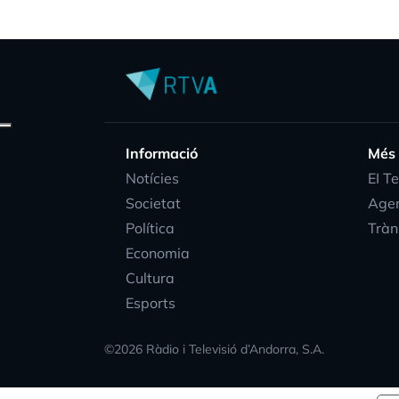
Informació
Més
Notícies
EI T
Societat
Age
Política
Tràn
Economia
Cultura
Esports
©
2026
Ràdio i Televisió d’Andorra, S.A.