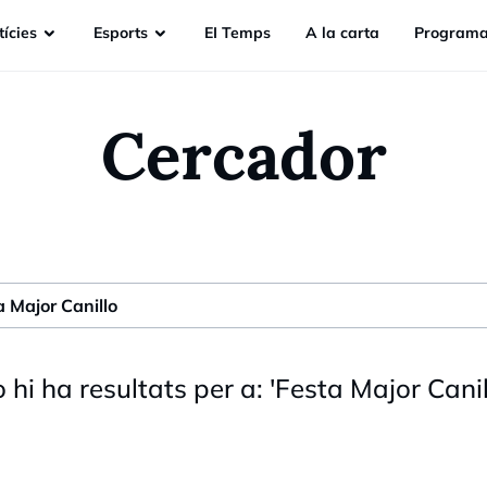
ícies
Esports
EI Temps
A la carta
Programa
Cercador
 hi ha resultats per a:
'
Festa Major Canil