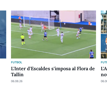
FUTBOL
FUT
L'Inter d'Escaldes s'imposa al Flora de
L'
Tallin
no
06.08.26
06.0