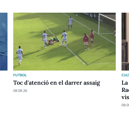
FUTBOL
CUL
Toc d'atenció en el darrer assaig
La
Ra
08.08.26
vi
08.0