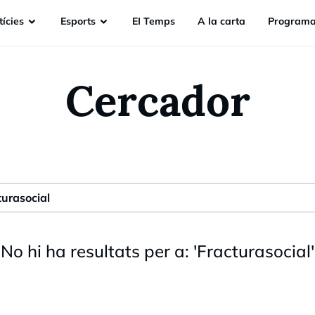
ícies
Esports
EI Temps
A la carta
Programa
Cercador
No hi ha resultats per a:
'
Fracturasocial
'