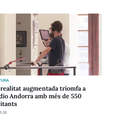
TURA
SOCIETAT
 realitat augmentada triomfa a
Intent de 
dio Andorra amb més de 550
Coloma
sitants
08.08.26
8.26