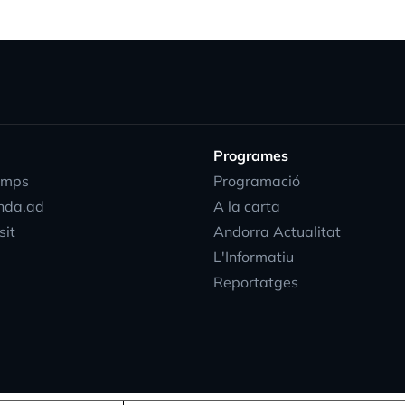
Programes
emps
Programació
nda.ad
A la carta
sit
Andorra Actualitat
L'Informatiu
Reportatges
progress_acti
EN
DIRECTE