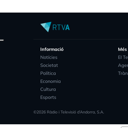
Informació
Més
Notícies
EI T
Societat
Age
Política
Tràn
Economia
Cultura
Esports
©
2026
Ràdio i Televisió d’Andorra, S.A.