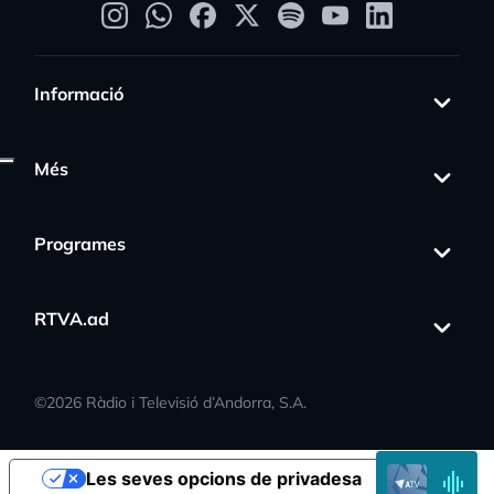
Informació
Més
Programes
s_activity
RTVA.ad
©
2026
Ràdio i Televisió d’Andorra, S.A.
EN
Les seves opcions de privadesa
DIRECTE