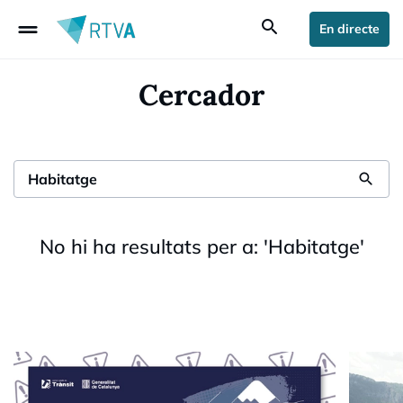
drag_handle
search
En directe
Cercador
search
No hi ha resultats per a:
'
Habitatge
'