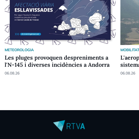
METEOROLOGIA
MOBILITA
Les pluges provoquen despreniments a
L'aero
l'N-145 i diverses incidències a Andorra
sistema
parape
06.08.26
06.08.26