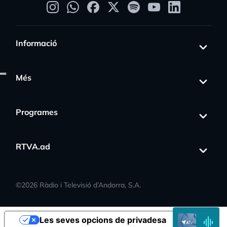
Informació
Més
Programes
s_activity
RTVA.ad
©
2026
Ràdio i Televisió d’Andorra, S.A.
EN
Les seves opcions de privadesa
DIRECTE