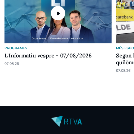
play_arrow
PROGRAMES
MÉS ESP
L'Informatiu vespre - 07/08/2026
Segon l
quilòme
07.08.26
07.08.26