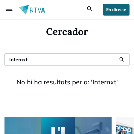
drag_handle
search
En directe
Cercador
search
No hi ha resultats per a:
'
Internxt
'