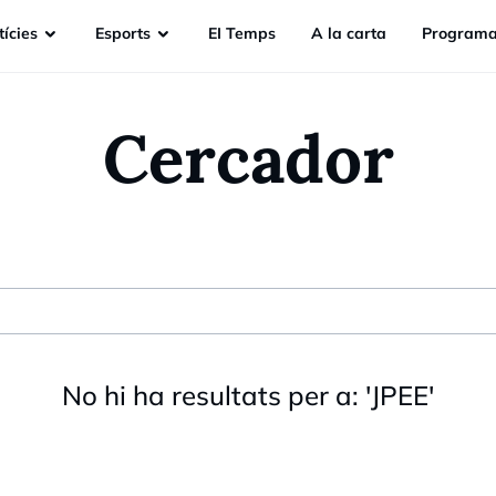
ícies
Esports
EI Temps
A la carta
Programa
Cercador
No hi ha resultats per a:
'
JPEE
'