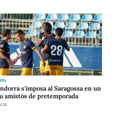
BOL
CULTURA
Andorra s'imposa al Saragossa en un
La poesia 
u amistós de pretemporada
Escènic A
8.26
06.08.26