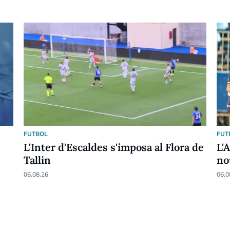
FUTBOL
FUT
L'Inter d'Escaldes s'imposa al Flora de
L'
Tallin
no
06.08.26
06.0