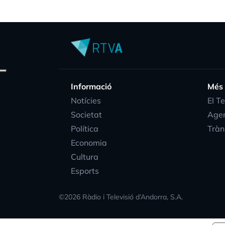
Informació
Més
Notícies
EI T
Societat
Age
Política
Tràn
Economia
Cultura
Esports
©
2026
Ràdio i Televisió d’Andorra, S.A.