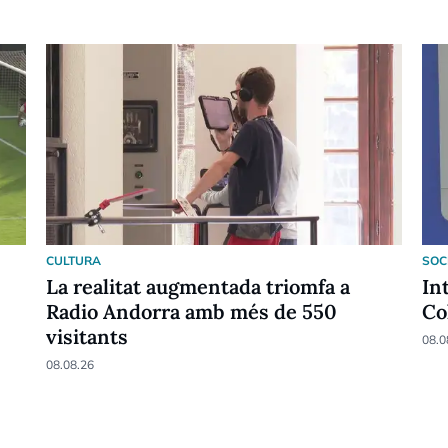
CULTURA
SOC
La realitat augmentada triomfa a
In
Radio Andorra amb més de 550
Co
visitants
08.0
08.08.26