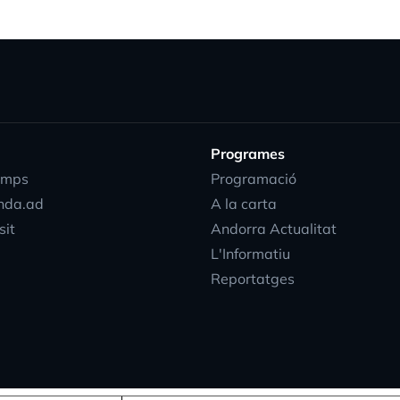
Programes
emps
Programació
nda.ad
A la carta
sit
Andorra Actualitat
L'Informatiu
Reportatges
progress_acti
EN
DIRECTE