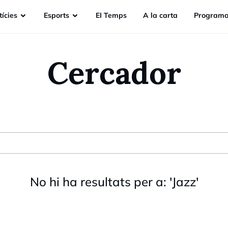
ícies
Esports
EI Temps
A la carta
Programa
Cercador
No hi ha resultats per a:
'
Jazz
'