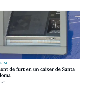
IETAT
SOCIETAT
tent de furt en un caixer de Santa
Una altra 
loma
08.08.26
8.26