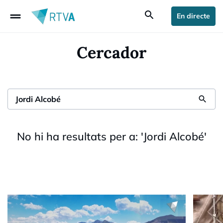
drag_handle
search
En directe
Cercador
search
No hi ha resultats per a:
'
Jordi Alcobé
'