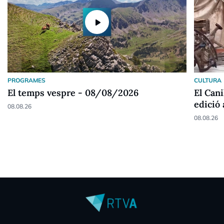
play_arrow
PROGRAMES
CULTURA
El temps vespre - 08/08/2026
El Cani
edició
08.08.26
08.08.26