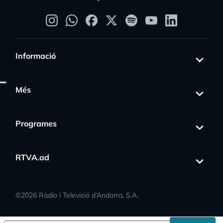
Informació
Més
Programes
s_activity
RTVA.ad
©
2026
Ràdio i Televisió d’Andorra, S.A.