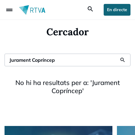
drag_handle
search
En directe
Cercador
search
No hi ha resultats per a:
'
Jurament
Copríncep
'