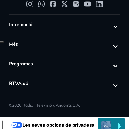
Informació
Més
Programes
RTVA.ad
s_activity
©
2026
Ràdio i Televisió d’Andorra, S.A.
EN
Les seves opcions de privadesa
DIRECTE