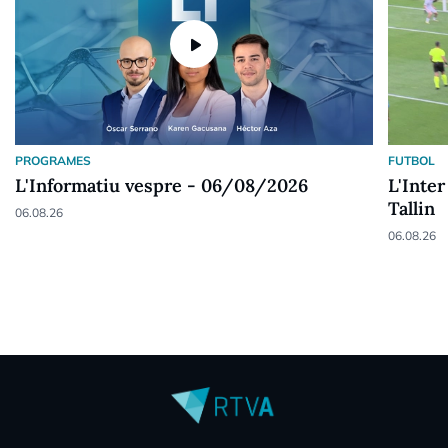
play_arrow
PROGRAMES
FUTBOL
L'Informatiu vespre - 06/08/2026
L'Inter
Tallin
06.08.26
06.08.26