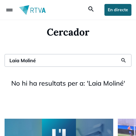
drag_handle
search
En directe
Cercador
search
No hi ha resultats per a:
'
Laia Moliné
'