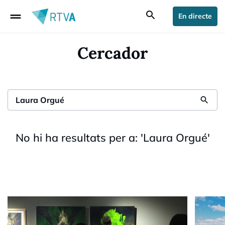
drag_handle
search
En directe
Cercador
search
No hi ha resultats per a:
'
Laura Orgué
'