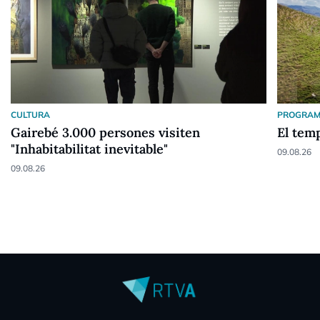
CULTURA
PROGRAM
Gairebé 3.000 persones visiten
El tem
"Inhabitabilitat inevitable"
09.08.26
09.08.26