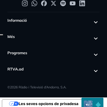
Informació
Més
ess_activity
Programes
RTVA.ad
©
2026
Ràdio i Televisió d’Andorra, S.A.
EN
Les seves opcions de privadesa
DIRECTE