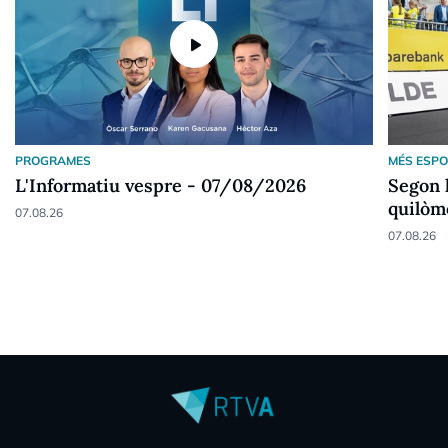
play_arrow
PROGRAMES
MÉS ESP
L'Informatiu vespre - 07/08/2026
Segon l
quilòme
07.08.26
07.08.26