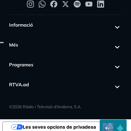
Informació
Més
gress_activity
Programes
RTVA.ad
©
2026
Ràdio i Televisió d’Andorra, S.A.
EN
Les seves opcions de privadesa
DIRECTE