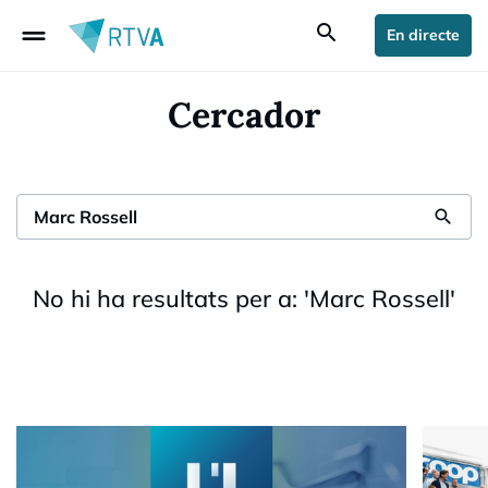
drag_handle
search
En directe
Cercador
search
No hi ha resultats per a:
'
Marc Rossell
'