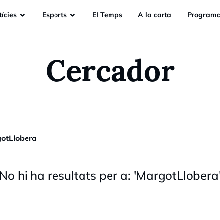
ícies
Esports
EI Temps
A la carta
Programa
Cercador
No hi ha resultats per a:
'
MargotLlobera