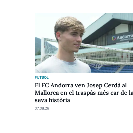
FUTBOL
El FC Andorra ven Josep Cerdà al
Mallorca en el traspàs més car de l
seva història
07.08.26