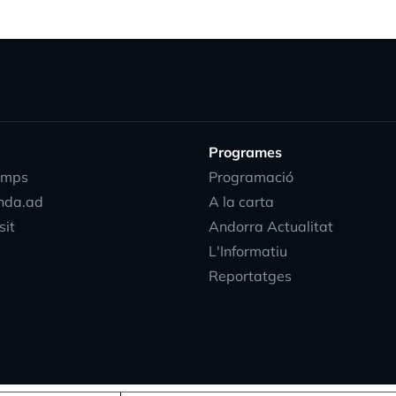
Programes
emps
Programació
nda.ad
A la carta
progress_activ
sit
Andorra Actualitat
L'Informatiu
Reportatges
EN
DIRECTE