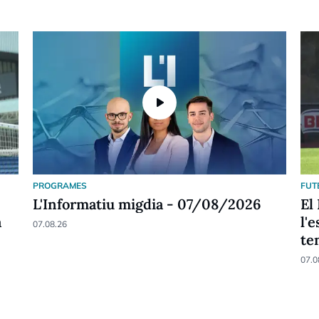
play_arrow
PROGRAMES
FUT
L'Informatiu migdia - 07/08/2026
El
a
l'
07.08.26
te
07.0