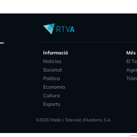
Informació
Més
Notícies
EI T
Societat
Age
Política
Tràn
Economia
Cultura
Esports
©
2026
Ràdio i Televisió d’Andorra, S.A.