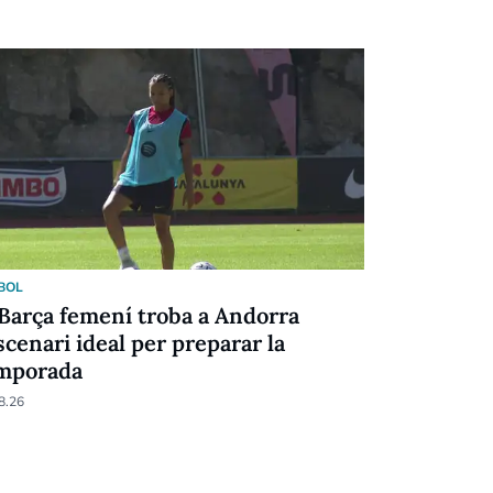
BOL
SOCIETAT
 Barça femení troba a Andorra
L'AGIA ass
escenari ideal per preparar la
dels llogu
mporada
07.08.26
8.26