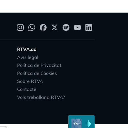
RTVA.ad
Avís legal
Política de Privacitat
ity
Política de Cookies
Sobre RTVA
Contacte
Vols treballar a RTVA?