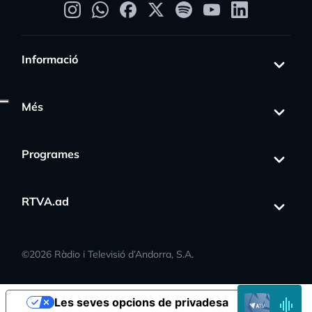
Informació
Més
ress_activity
Programes
RTVA.ad
©
2026
Ràdio i Televisió d’Andorra, S.A.
EN
Les seves opcions de privadesa
DIRECTE