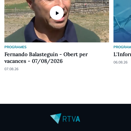
play_arrow
PROGRAMES
PROGRAM
Fernando Balasteguín - Obert per
L'Info
vacances - 07/08/2026
06.08.26
07.08.26