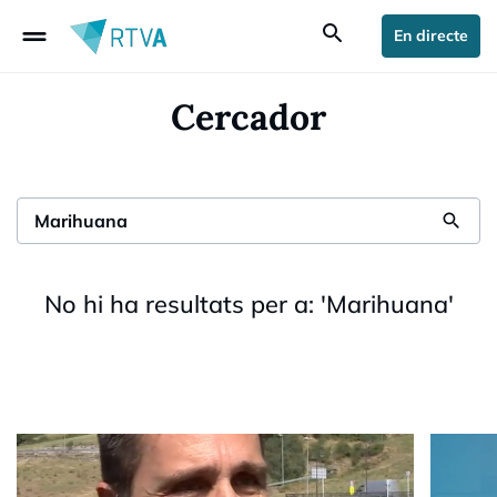
drag_handle
search
En directe
Cercador
search
No hi ha resultats per a:
'
Marihuana
'