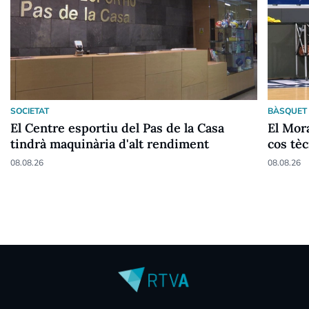
SOCIETAT
BÀSQUET
El Centre esportiu del Pas de la Casa
El Mora
tindrà maquinària d'alt rendiment
cos tèc
08.08.26
08.08.26