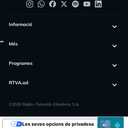
Informació
Més
Programes
RTVA.ad
s_activity
©
2026
Ràdio i Televisió d’Andorra, S.A.
EN
Les seves opcions de privadesa
DIRECTE