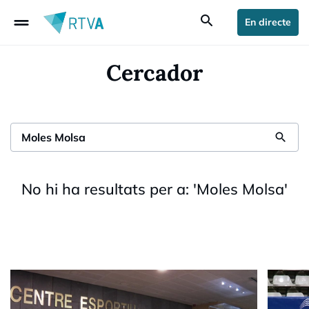
drag_handle
search
En directe
Cercador
search
No hi ha resultats per a:
'
Moles Molsa
'