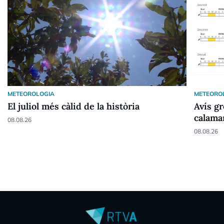
METEOROLOGIA
METEORO
El juliol més càlid de la història
Avís g
calama
08.08.26
08.08.26