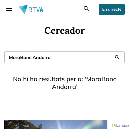
drag_handle
search
En directe
Cercador
search
No hi ha resultats per a:
'
MoraBanc
Andorra
'