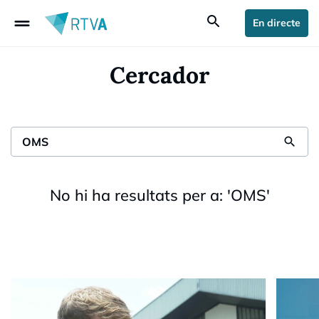
drag_handle
search
En directe
Cercador
search
No hi ha resultats per a:
'
OMS
'