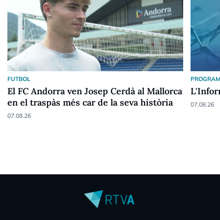
FUTBOL
PROGRAM
El FC Andorra ven Josep Cerdà al Mallorca
L'Info
en el traspàs més car de la seva història
07.08.26
07.08.26