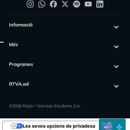
Informació
Més
Programes
RTVA.ad
s_activity
©
2026
Ràdio i Televisió d’Andorra, S.A.
EN
Les seves opcions de privadesa
DIRECTE