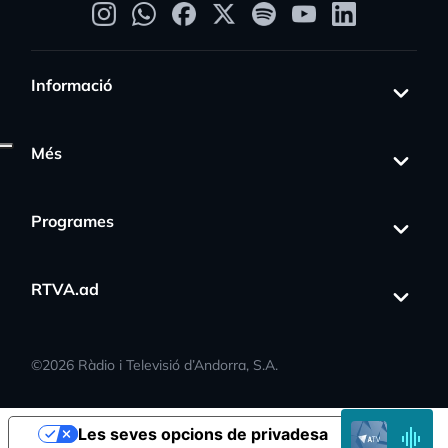
Informació
Més
gress_activity
Programes
RTVA.ad
©
2026
Ràdio i Televisió d’Andorra, S.A.
EN
Les seves opcions de privadesa
DIRECTE