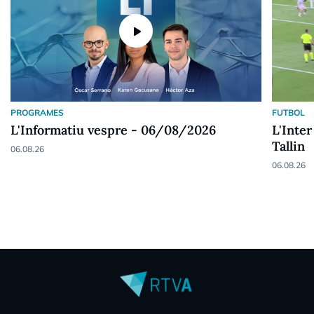
play_arrow
PROGRAMES
FUTBOL
L'Informatiu vespre - 06/08/2026
L'Inter
Tallin
06.08.26
06.08.26