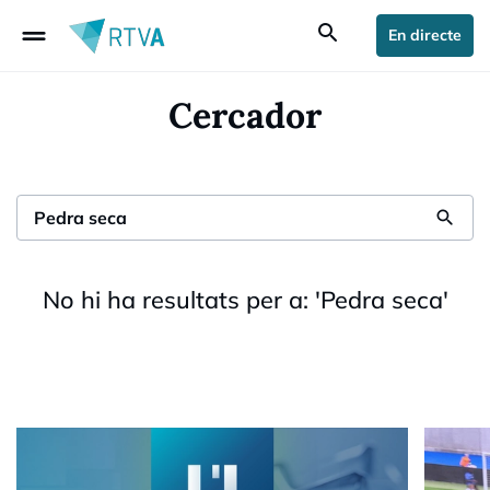
drag_handle
search
En directe
Cercador
search
No hi ha resultats per a:
'
Pedra seca
'