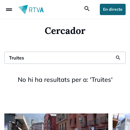
drag_handle
search
En directe
Cercador
search
No hi ha resultats per a:
'
Truites
'