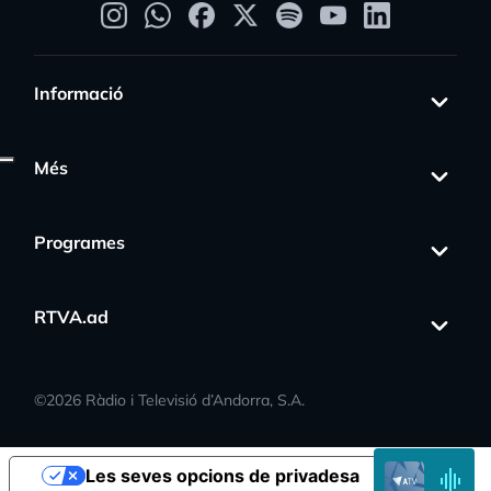
Informació
Més
Programes
RTVA.ad
©
2026
Ràdio i Televisió d’Andorra, S.A.
s_activity
EN
Les seves opcions de privadesa
DIRECTE