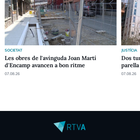
SOCIETAT
JUSTÍCIA
Les obres de l'avinguda Joan Martí
Dos tur
d'Encamp avancen a bon ritme
parella
07.08.26
07.08.26