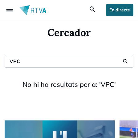
drag_handle
search
En directe
Cercador
search
No hi ha resultats per a:
'
VPC
'