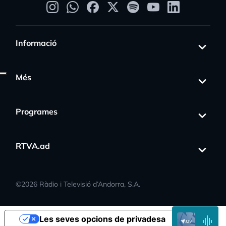
Informació
Més
Programes
ss_activity
RTVA.ad
©
2026
Ràdio i Televisió d’Andorra, S.A.
EN
Les seves opcions de privadesa
DIRECTE