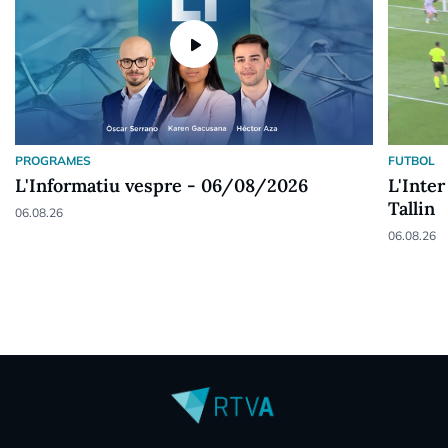
play_arrow
PROGRAMES
FUTBOL
L'Informatiu vespre - 06/08/2026
L'Inter
Tallin
06.08.26
06.08.26