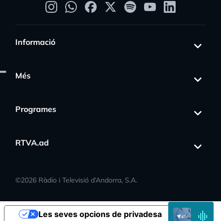
Informació
Més
Programes
ss_activity
RTVA.ad
©
2026
Ràdio i Televisió d’Andorra, S.A.
EN
Les seves opcions de privadesa
DIRECTE