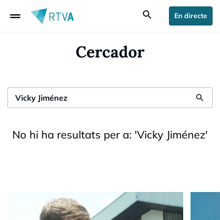
drag_handle
search
En directe
Cercador
search
No hi ha resultats per a:
'
Vicky Jiménez
'