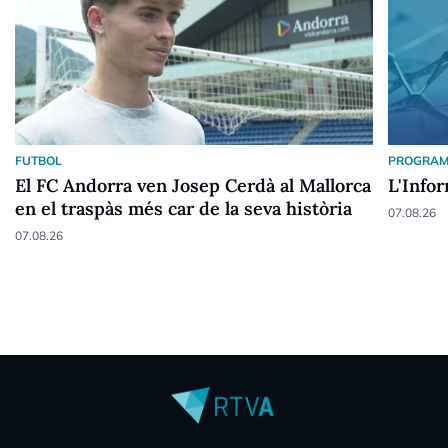
FUTBOL
PROGRAM
El FC Andorra ven Josep Cerdà al Mallorca
L'Info
en el traspàs més car de la seva història
07.08.26
07.08.26