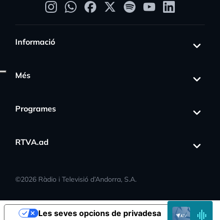
Informació
Més
Programes
s_activity
RTVA.ad
©
2026
Ràdio i Televisió d’Andorra, S.A.
EN
Les seves opcions de privadesa
DIRECTE