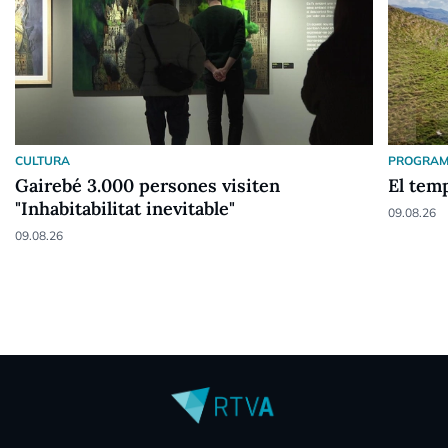
CULTURA
PROGRAM
Gairebé 3.000 persones visiten
El tem
"Inhabitabilitat inevitable"
09.08.26
09.08.26