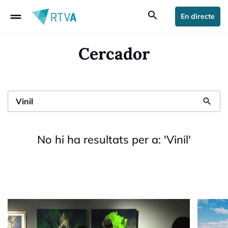
drag_handle
search
En directe
Cercador
search
No hi ha resultats per a:
'
Vinil
'