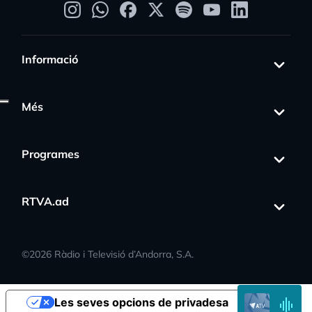
Informació
Més
Programes
RTVA.ad
s_activity
©
2026
Ràdio i Televisió d’Andorra, S.A.
EN
Les seves opcions de privadesa
DIRECTE