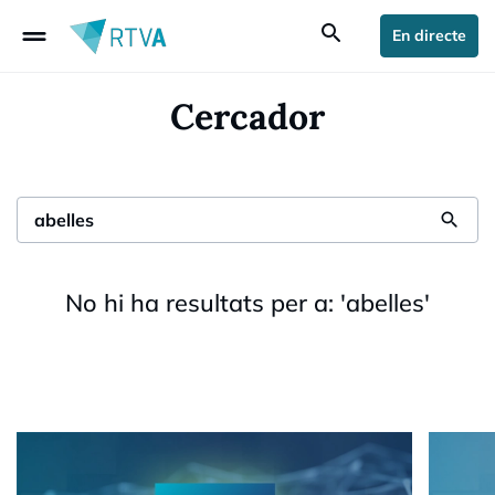
drag_handle
search
En directe
Cercador
search
No hi ha resultats per a:
'
abelles
'