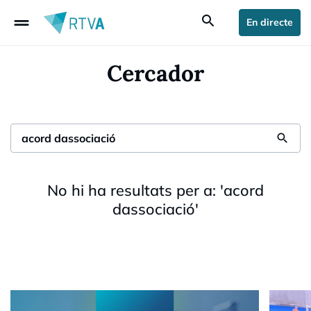
drag_handle
search
En directe
Cercador
search
No hi ha resultats per a:
'
acord
dassociació
'