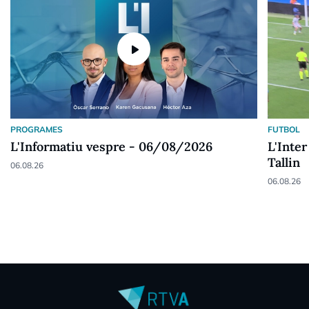
play_arrow
PROGRAMES
FUTBOL
L'Informatiu vespre - 06/08/2026
L'Inter
Tallin
06.08.26
06.08.26