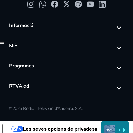
Informació
Més
Programes
ss_activity
RTVA.ad
©
2026
Ràdio i Televisió d’Andorra, S.A.
EN
Les seves opcions de privadesa
DIRECTE