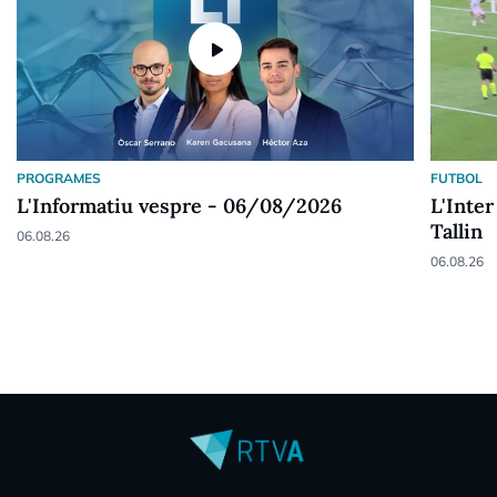
play_arrow
PROGRAMES
FUTBOL
L'Informatiu vespre - 06/08/2026
L'Inter
Tallin
06.08.26
06.08.26