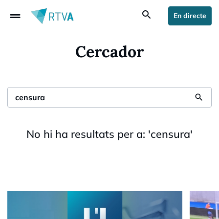
drag_handle
search
En directe
Cercador
search
No hi ha resultats per a:
'
censura
'