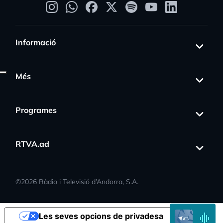
Informació
Més
Programes
ss_activity
RTVA.ad
©
2026
Ràdio i Televisió d’Andorra, S.A.
EN
Les seves opcions de privadesa
DIRECTE