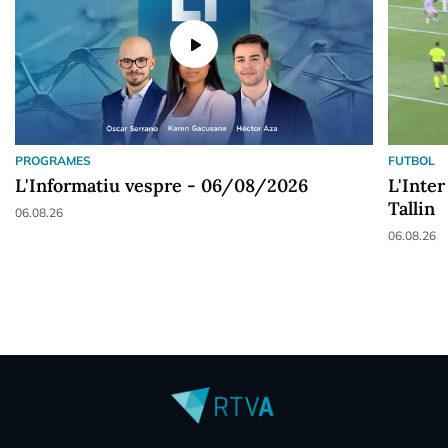
play_arrow
PROGRAMES
FUTBOL
L'Informatiu vespre - 06/08/2026
L'Inter
Tallin
06.08.26
06.08.26