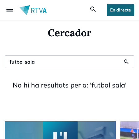
drag_handle
search
En directe
Cercador
search
No hi ha resultats per a:
'
futbol sala
'